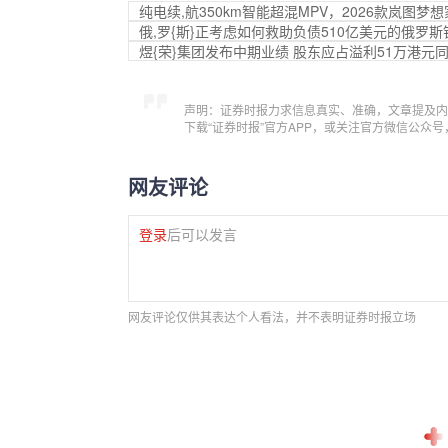
纯电续,航350km智能超混MPV，2026款岚图梦想
俄,罗{斯}正考虑如何救助负债510亿美元的俄罗
煜{荣}集团发布中期业绩 股东应占溢利51万港元同比
声明：证券时报力求信息真实、准确，文章提及内
下载“证券时报”官方APP，或关注官方微信公众
网友评论
登录
后可以发言
网友评论仅供其表达个人看法，并不表明证券时报立场